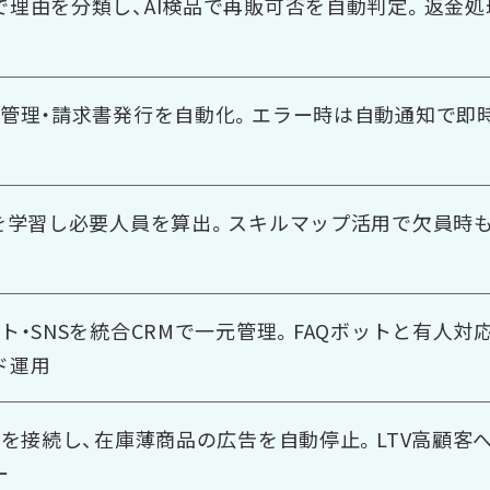
で理由を分類し、AI検品で再販可否を自動判定。返金処
権管理・請求書発行を自動化。エラー時は自動通知で即
動を学習し必要人員を算出。スキルマップ活用で欠員時
ト・SNSを統合CRMで一元管理。FAQボットと有人対
ド運用
告を接続し、在庫薄商品の広告を自動停止。LTV高顧客
ー