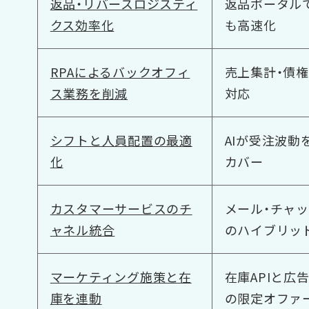
返品・リバースロジスティ
返品ポータル
クス効率化
も高速化
RPAによるバックオフィ
売上集計・債
ス業務を削減
対応
シフトと人員配置の最適
AIが受注波
化
カバー
カスタマーサービスのチ
メール・チャッ
ャネル統合
のハイブリッ
マーケティング施策と在
在庫APIと広
庫を連動
の限定オファ