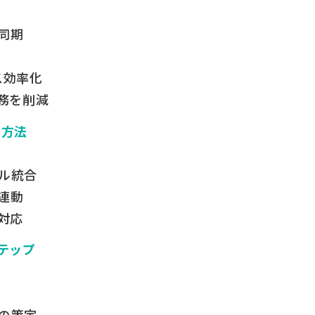
同期
ス効率化
務を削減
る方法
ル統合
連動
対応
テップ
の策定