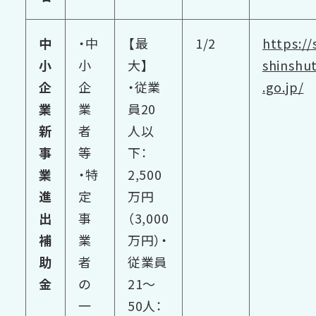
中
・中
【最
1/2
https://
小
小
大】
shinshu
企
企
・従業
.go.jp/
業
業
員20
新
者
人以
事
等
下：
業
・特
2,500
進
定
万円
出
事
（3,000
補
業
万円）
・
助
者
従業員
金
の
21～
一
50人：