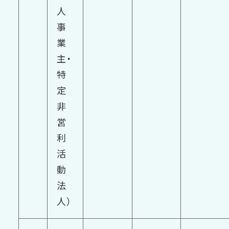
人
事
業
主・
特
定
非
営
利
活
動
法
人）