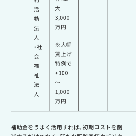
大
活
3,000
動
万円
法
人
※大幅
・社
賃上げ
会
特例で
福
+100
祉
～
法
1,000
人
万円
補助金をうまく活用すれば、初期コストを削