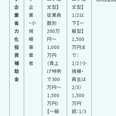
企
企
文型】
文型】
業
業
従業員
1/2以
省
・小
数別
下
【一
力
規
200万
般型】
化
模
円～
1,500
投
事
1,000
万円ま
資
業
万円
で：
補
者
（賃上
1/2（小
助
げ特例
規模・
金
で300
再生は
万円～
2/3）
1,500
1,500
万円）
万円
【一般
超：1/3