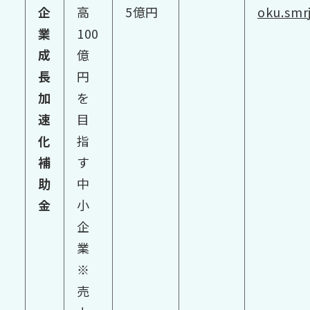
企
高
5億円
oku.smrj
業
100
成
億
長
円
加
を
速
目
化
指
補
す
助
中
金
小
企
業
※
売