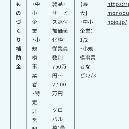
も
・中
製品・
【最
https://
の
小
サービ
大】
monodu
づ
企
ス高付
・中小
hojo.jp/
く
業
加価値
企業：
り
・小
化枠：
1/2
補
規
従業員
・小規
助
模
数別
模事業
金
事
750万
者な
業
円～
ど：2/3
者
2,500
・特
万円
定
グロー
非
バル
営
枠：最
利