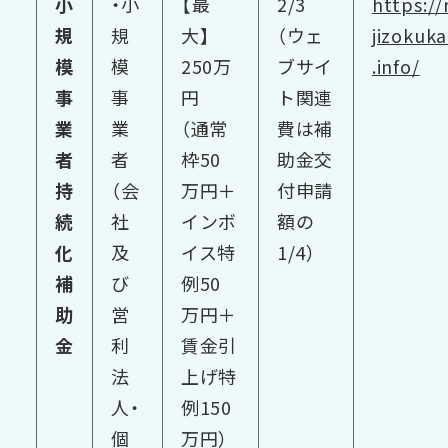
小
・小
【最
2/3
https://
規
規
大】
（ウェ
jizokuk
模
模
250万
ブサイ
.info/
事
事
円
ト関連
業
業
（通常
費は補
者
者
枠50
助金交
持
（会
万円＋
付申請
続
社
インボ
額の
化
及
イス特
1/4）
補
び
例50
助
営
万円＋
金
利
賃金引
法
上げ特
人・
例150
個
万円）