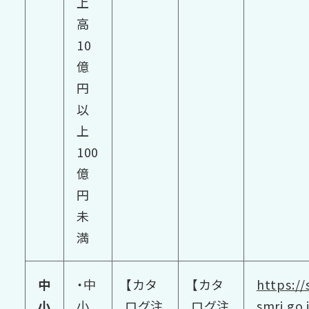
上
高
10
億
円
以
上
100
億
円
未
満
中
・中
【カタ
【カタ
https:/
小
小
ログ注
ログ注
smrj.go.