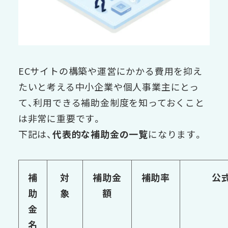
ECサイトの構築や運営にかかる費用を抑え
たいと考える中小企業や個人事業主にとっ
て、利用できる補助金制度を知っておくこと
は非常に重要です。
下記は、
代表的な補助金の一覧
になります。
補
対
補助金
補助率
公
助
象
額
金
名