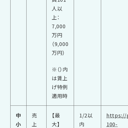
人以
上：
7,000
万円
（9,000
万円）
※（）内
は賃上
げ特例
適用時
中
売
【最
1/2以
https:/
小
上
大】
内
100-