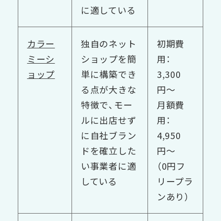
に適している
カラー
独自のネット
初期費
ミーシ
ショップを簡
用：
ョップ
単に構築でき
3,300
る点が大きな
円〜
特徴で、モー
月額費
ルに出店せず
用：
に自社ブラン
4,950
ドを確立した
円〜
い事業者に適
（0円フ
している
リープラ
ンあり）